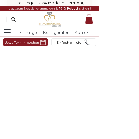
Trauringe 100% Made in Germany
Jetzt zum
Newsletter anmelden
&
10 % Rabatt
sichern!
Eheringe
Konfigurator
Kontakt
Jetzt Termin buchen
Einfach anrufen