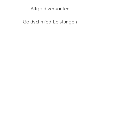
Altgold verkaufen
Goldschmied-Leistungen
Eheringe Farben
Eheringe aus Gold
Eheringe aus Tantal
Eheringe aus Platin
Eheringe aus Weißgold
Eheringe aus Gelbgold
Eheringe aus Sattgelb-
Gold