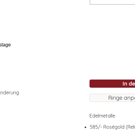
stage
In d
Änderung
Ringe anp
Edelmetalle
585/- Roségold (Reli