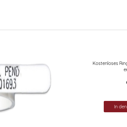
Kostenloses Ri
e
In de