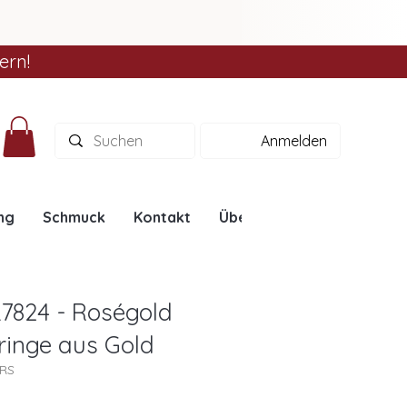
ern!
Anmelden
ng
Schmuck
Kontakt
Über uns
Ratgeber
L7824 - Roségold
eringe aus Gold
4RS