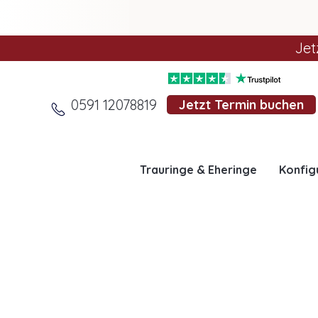
Jet
0591 12078819
Jetzt Termin buchen
Trauringe & Eheringe
Konfig