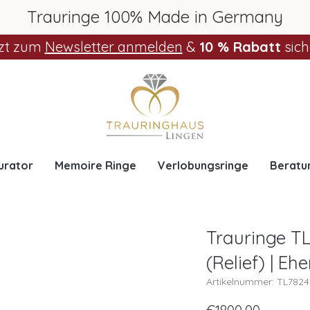
Trauringe 100% Made in Germany
zt zum
Newsletter anmelden
&
10 % Rabatt
sich
urator
Memoire Ringe
Verlobungsringe
Beratu
Trauringe T
(Relief) | Eh
Artikelnummer: TL782