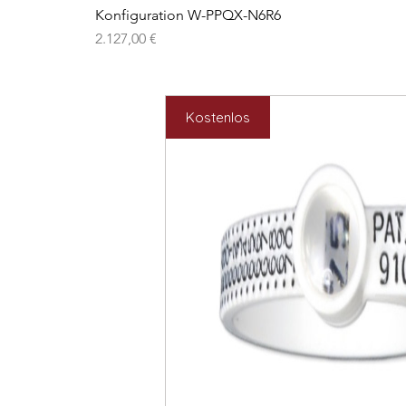
Konfiguration W-PPQX-N6R6
Preis
2.127,00 €
Kostenlos