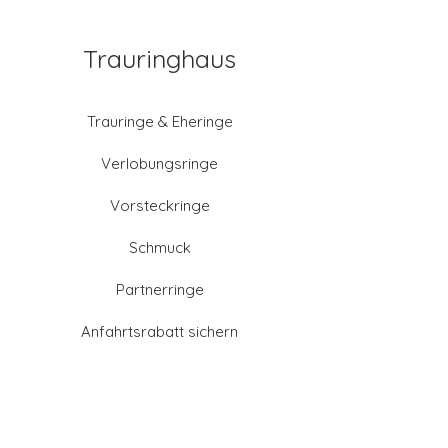
Trauringhaus
Trauringe & Eheringe
Verlobungsringe
Vorsteckringe
Schmuck
Partnerringe
Anfahrtsrabatt sichern
Altgold verkaufen
Goldschmied-Leistungen