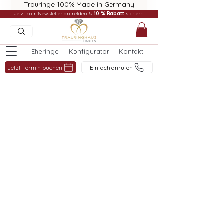
Trauringe 100% Made in Germany
Jetzt zum
Newsletter anmelden
&
10 % Rabatt
sichern!
Eheringe
Konfigurator
Kontakt
Jetzt Termin buchen
Einfach anrufen