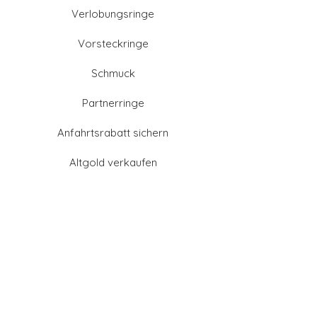
Verlobungsringe
Vorsteckringe
Schmuck
Partnerringe
Anfahrtsrabatt sichern
Altgold verkaufen
Goldschmied-Leistungen
Eheringe Farben
Eheringe aus Gold
Eheringe aus Tantal