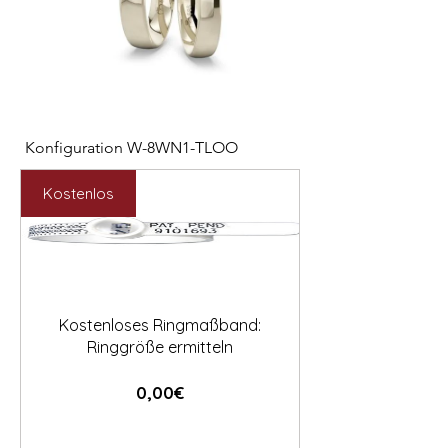

Konfiguration W-8WN1-TLOO
Konfiguration W-PYN
Preis
Preis
2.547,00 €
892,00 €
Kostenlos
Kostenloses Ringmaßband:
Ringgröße ermitteln
Preis
0,00€