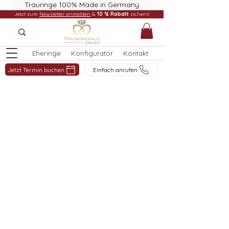
Trauringe 100% Made in Germany
Jetzt zum
Newsletter anmelden
&
10 % Rabatt
sichern!
Eheringe
Konfigurator
Kontakt
Jetzt Termin buchen
Einfach anrufen