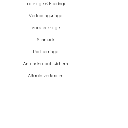
Trauringe & Eheringe
Verlobungsringe
Vorsteckringe
Schmuck
Partnerringe
Anfahrtsrabatt sichern
Altgold verkaufen
Goldschmied-Leistungen
Eheringe Farben
Eheringe aus Gold