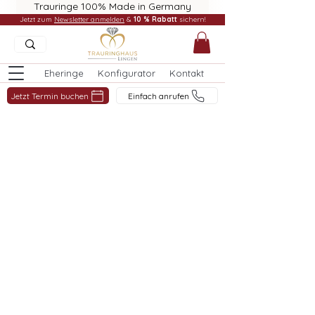
Trauringe 100% Made in Germany
Jetzt zum
Newsletter anmelden
&
10 % Rabatt
sichern!
Eheringe
Konfigurator
Kontakt
Jetzt Termin buchen
Einfach anrufen