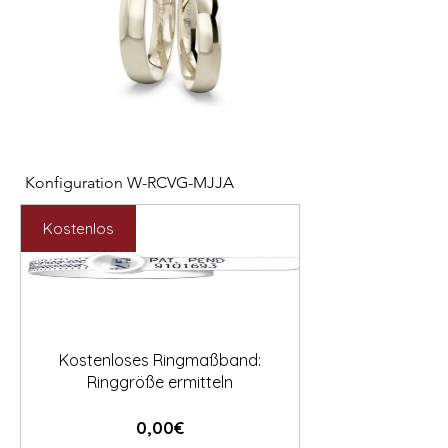

Konfiguration W-RCVG-MJJA
Konfiguration W-PP
Preis
Preis
2.531,00 €
2.127,00 €
Kostenlos
Kostenloses Ringmaßband:
Ringgröße ermitteln
Preis
0,00€