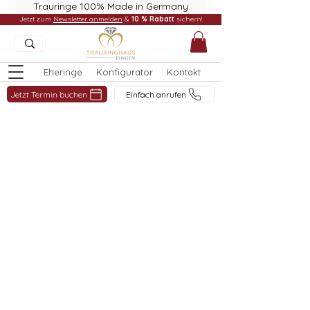
Trauringe 100% Made in Germany
Jetzt zum
Newsletter anmelden
&
10 % Rabatt
sichern!
Eheringe
Konfigurator
Kontakt
Jetzt Termin buchen
Einfach anrufen