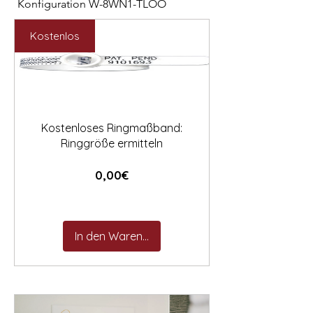

Konfiguration W-8WN1-TLOO
Konfiguration W-PYN
Preis
Preis
2.547,00 €
892,00 €
Kostenlos
Kostenloses Ringmaßband:
Ringgröße ermitteln
Preis
0,00€
In den Warenkorb