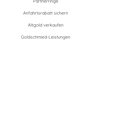
Partnerringe
Anfahrtsrabatt sichern
Altgold verkaufen
Goldschmied-Leistungen
Eheringe Farben
Eheringe aus Gold
Eheringe aus Tantal
Eheringe aus Platin
Eheringe aus Weißgold
Eheringe aus Gelbgold