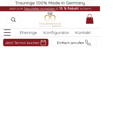
Trauringe 100% Made in Germany
Jetzt zum
Newsletter anmelden
&
10 % Rabatt
sichern!
Eheringe
Konfigurator
Kontakt
Jetzt Termin buchen
Einfach anrufen