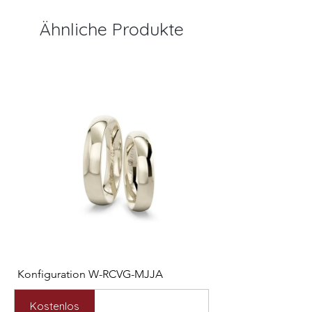
Ähnliche Produkte
Konfiguration W-RCVG-MJJA
Konfiguration W-PP
Preis
Preis
2.531,00 €
2.127,00 €
Kostenlos