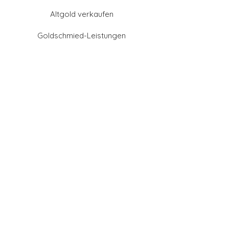
Altgold verkaufen
Goldschmied-Leistungen
Eheringe Farben
Eheringe aus Gold
Eheringe aus Tantal
Eheringe aus Platin
Eheringe aus Weißgold
Eheringe aus Gelbgold
Eheringe aus Sattgelb-
Gold