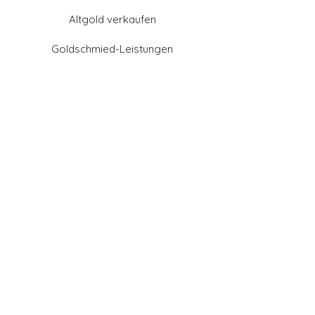
Altgold verkaufen
Goldschmied-Leistungen
Eheringe Farben
Eheringe aus Gold
Eheringe aus Tantal
Eheringe aus Platin
Eheringe aus Weißgold
Eheringe aus Gelbgold
Eheringe aus Sattgelb-
Gold