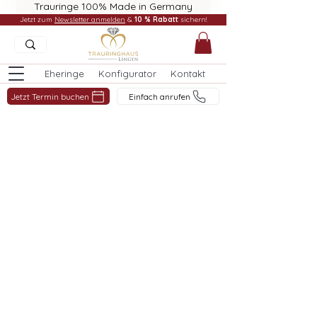
Trauringe 100% Made in Germany
Jetzt zum
Newsletter anmelden
&
10 % Rabatt
sichern!
Eheringe
Konfigurator
Kontakt
Jetzt Termin buchen
Einfach anrufen