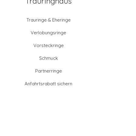
Trauringhaus
Trauringe & Eheringe
Verlobungsringe
Vorsteckringe
Schmuck
Partnerringe
Anfahrtsrabatt sichern
Altgold verkaufen
Goldschmied-Leistungen
Eheringe Farben