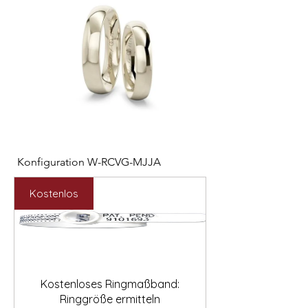

Konfiguration W-RCVG-MJJA
Konfiguration W-PP
Preis
Preis
2.531,00 €
2.127,00 €
Kostenlos
Kostenloses Ringmaßband:
Ringgröße ermitteln