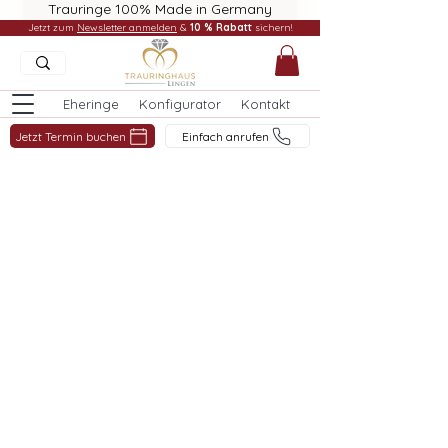
Trauringe 100% Made in Germany
Jetzt zum
Newsletter anmelden
&
10 % Rabatt
sichern!
Eheringe
Konfigurator
Kontakt
Jetzt Termin buchen
Einfach anrufen