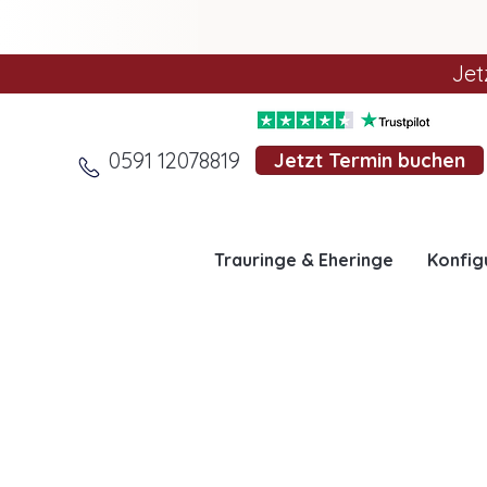
Jet
0591 12078819
Jetzt Termin buchen
Trauringe & Eheringe
Konfig