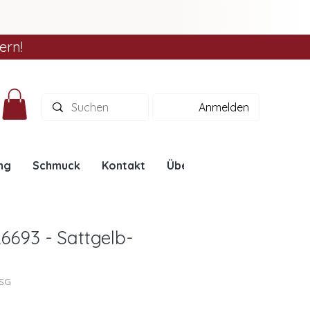
ern!
Anmelden
ng
Schmuck
Kontakt
Über uns
Ratgeber
6693 - Sattgelb-
3SG