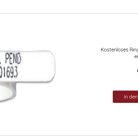
Kostenloses Ri
e
In de