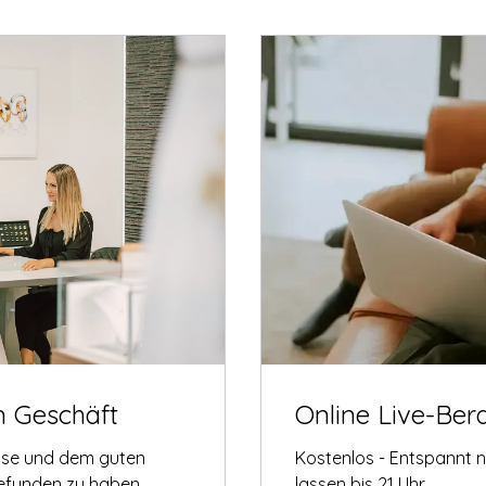
m Geschäft
Online Live-Ber
tise und dem guten
Kostenlos - Entspannt 
gefunden zu haben.
lassen bis 21 Uhr.