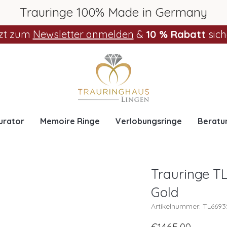
Trauringe 100% Made in Germany
zt zum
Newsletter anmelden
&
10 % Rabatt
sich
urator
Memoire Ringe
Verlobungsringe
Beratu
Trauringe TL
Gold
Artikelnummer: TL669