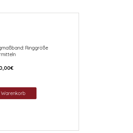
ngmaßband: Ringgröße
rmitteln
Preis
0,00€
n Warenkorb