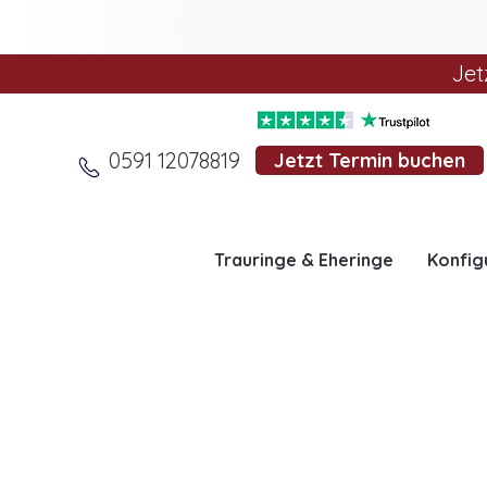
Jet
0591 12078819
Jetzt Termin buchen
Trauringe & Eheringe
Konfig