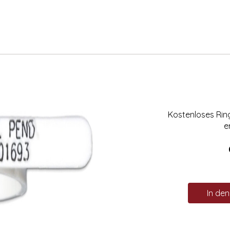
Kostenloses Ri
e
In de