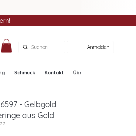
ern!
Anmelden
ng
Schmuck
Kontakt
Über uns
Ratgeber
6597 - Gelbgold
heringe aus Gold
7GG