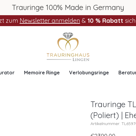
Trauringe 100% Made in Germany
zt zum
Newsletter anmelden
&
10 % Rabatt
sich
urator
Memoire Ringe
Verlobungsringe
Beratu
Trauringe TL
(Poliert) | E
Artikelnummer: TL659