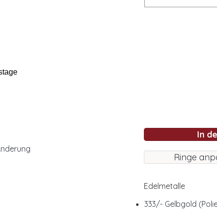
stage
In d
Änderung
Ringe anp
Edelmetalle
333/- Gelbgold (Polie