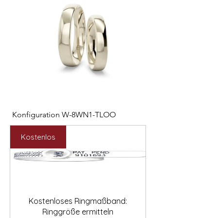

Konfiguration W-8WN1-TLOO
Konfiguration W-PYN
Preis
Preis
2.547,00 €
892,00 €
Kostenlos
Kostenloses Ringmaßband:
Ringgröße ermitteln