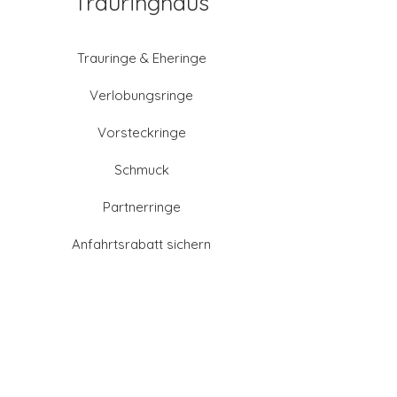
Trauringhaus
Trauringe & Eheringe
Verlobungsringe
Vorsteckringe
Schmuck
Partnerringe
Anfahrtsrabatt sichern
Altgold verkaufen
Goldschmied-Leistungen
Eheringe Farben