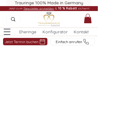
Trauringe 100% Made in Germany
Jetzt zum
Newsletter anmelden
&
10 % Rabatt
sichern!
Eheringe
Konfigurator
Kontakt
Jetzt Termin buchen
Einfach anrufen