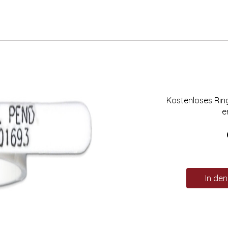
Kostenloses Ri
e
In de