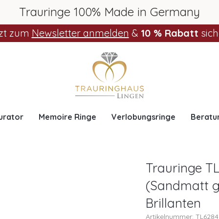
Trauringe 100% Made in Germany
zt zum
Newsletter anmelden
&
10 % Rabatt
sich
urator
Memoire Ringe
Verlobungsringe
Beratu
Trauringe TL
(Sandmatt g
Brillanten
Artikelnummer: TL628