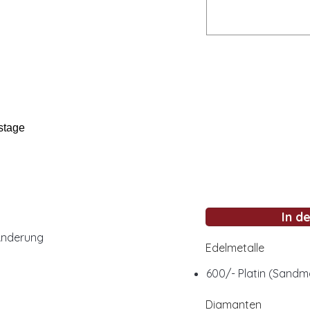
stage
In d
Änderung
Edelmetalle
600/- Platin (Sandm
Diamanten