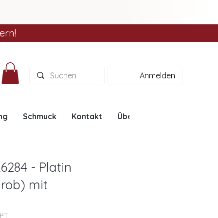
ern!
Anmelden
ng
Schmuck
Kontakt
Über uns
Ratgeber
6284 - Platin
rob) mit
4PT