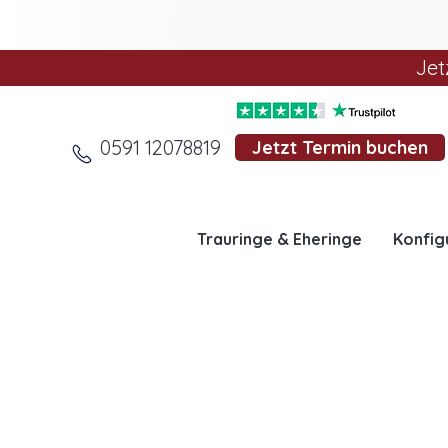
Jet
0591 12078819
Jetzt Termin buchen
Trauringe & Eheringe
Konfig