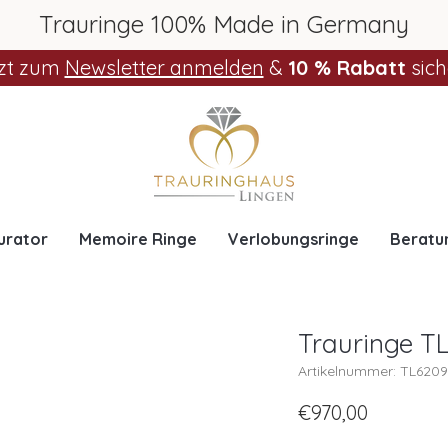
Trauringe 100% Made in Germany
zt zum
Newsletter anmelden
&
10 % Rabatt
sich
urator
Memoire Ringe
Verlobungsringe
Beratu
Trauringe T
Artikelnummer: TL620
€970,00