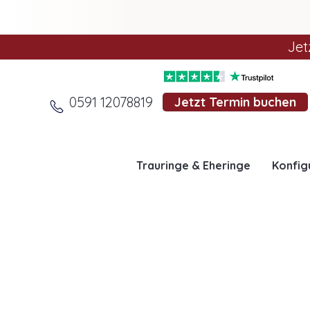
Jet
0591 12078819
Jetzt Termin buchen
Trauringe & Eheringe
Konfig