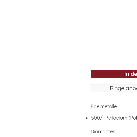
In d
Ringe anp
Edelmetalle
500/- Palladium (Pol
Diamanten