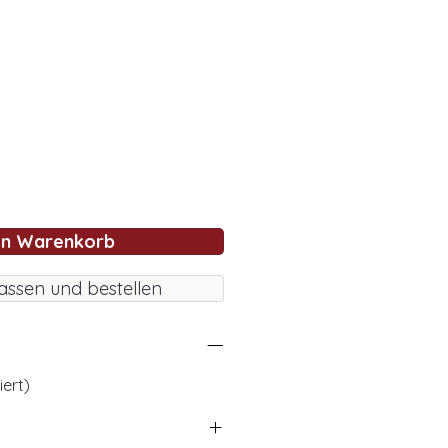
en Warenkorb
assen und bestellen
iert)