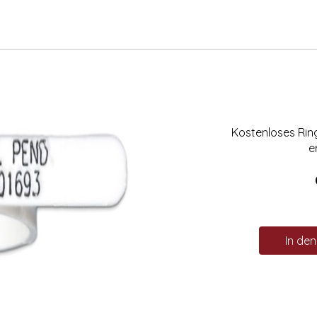
Kostenloses Ri
e
In de