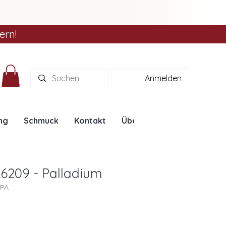
ern!
Anmelden
ng
Schmuck
Kontakt
Über uns
Ratgeber
L6209 - Palladium
9PA