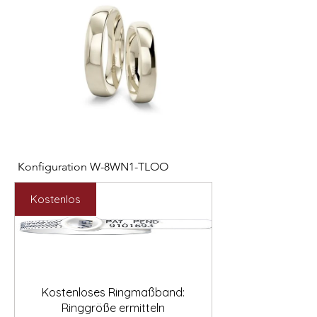

Konfiguration W-8WN1-TLOO
Konfiguration W-PYN
Preis
Preis
2.547,00 €
892,00 €
Kostenlos
Kostenloses Ringmaßband:
Ringgröße ermitteln