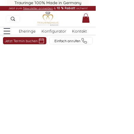
Trauringe 100% Made in Germany
Jetzt zum
Newsletter anmelden
&
10 % Rabatt
sichern!
Eheringe
Konfigurator
Kontakt
Jetzt Termin buchen
Einfach anrufen