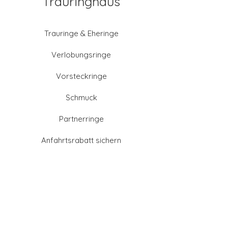
Trauringhaus
Trauringe & Eheringe
Verlobungsringe
Vorsteckringe
Schmuck
Partnerringe
Anfahrtsrabatt sichern
Altgold verkaufen
Goldschmied-Leistungen
Eheringe Farben