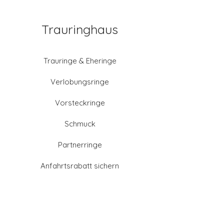
Trauringhaus
Trauringe & Eheringe
Verlobungsringe
Vorsteckringe
Schmuck
Partnerringe
Anfahrtsrabatt sichern
Altgold verkaufen
Goldschmied-Leistungen