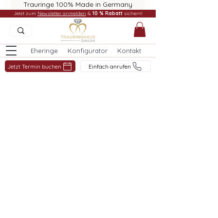
Trauringe 100% Made in Germany
Jetzt zum
Newsletter anmelden
&
10 % Rabatt
sichern!
Eheringe
Konfigurator
Kontakt
Jetzt Termin buchen
Einfach anrufen