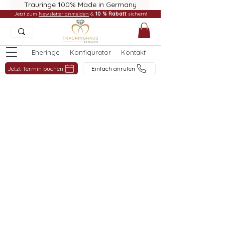
Trauringe 100% Made in Germany
Jetzt zum
Newsletter anmelden
&
10 % Rabatt
sichern!
Eheringe
Konfigurator
Kontakt
Jetzt Termin buchen
Einfach anrufen