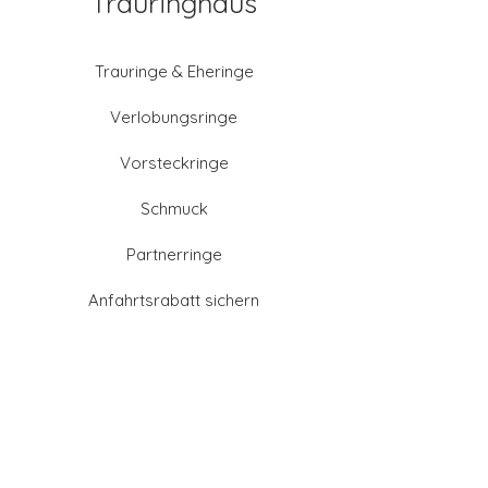
Trauringhaus
Trauringe & Eheringe
Verlobungsringe
Vorsteckringe
Schmuck
Partnerringe
Anfahrtsrabatt sichern
Altgold verkaufen
Goldschmied-Leistungen
Eheringe Farben