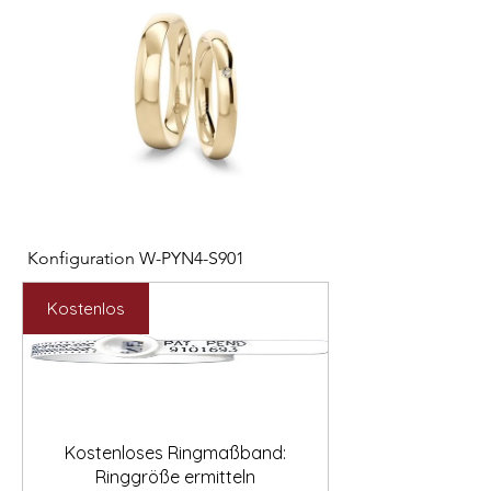

Konfiguration W-PYN4-S901
Konfiguration W-RC
Preis
Preis
892,00 €
2.531,00 €
Kostenlos
Kostenloses Ringmaßband:
Ringgröße ermitteln