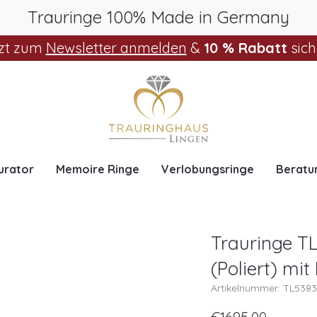
Trauringe 100% Made in Germany
zt zum
Newsletter anmelden
&
10 % Rabatt
sich
urator
Memoire Ringe
Verlobungsringe
Beratu
Trauringe TL
(Poliert) mit
Artikelnummer: TL538