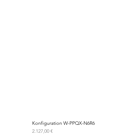
Konfiguration W-PPQX-N6R6
Preis
2.127,00 €