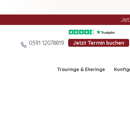
Jet
0591 12078819
Jetzt Termin buchen
Trauringe & Eheringe
Konfig