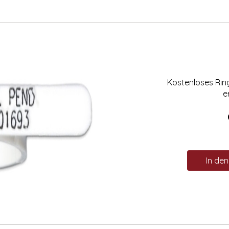
Kostenloses Ri
e
In de