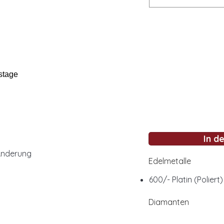
stage
In d
Änderung
Edelmetalle
600/- Platin (Poliert)
Diamanten