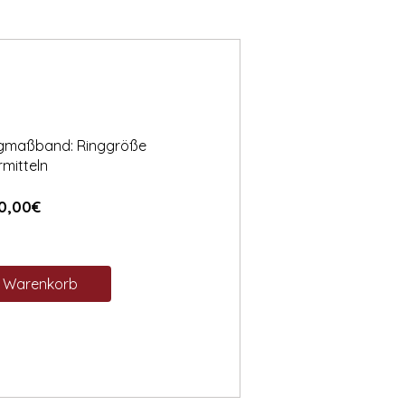
ngmaßband: Ringgröße
rmitteln
Preis
0,00€
n Warenkorb