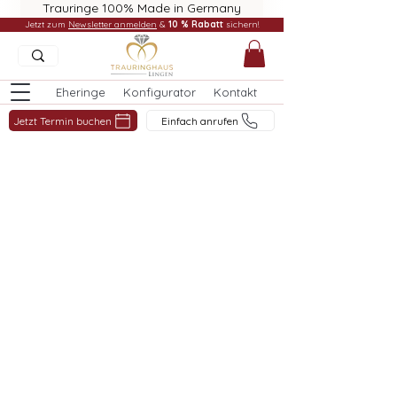
Trauringe 100% Made in Germany
Jetzt zum
Newsletter anmelden
&
10 % Rabatt
sichern!
Eheringe
Konfigurator
Kontakt
Jetzt Termin buchen
Einfach anrufen