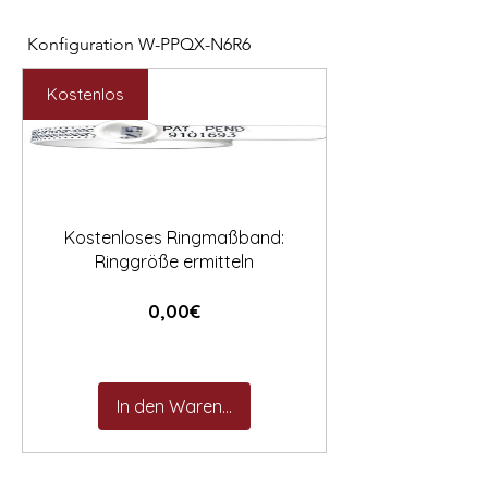

Konfiguration W-PPQX-N6R6
Konfiguration W-HC
Preis
Preis
2.127,00 €
1.121,00 €
Kostenlos
Kostenloses Ringmaßband:
Ringgröße ermitteln
Preis
0,00€
In den Warenkorb