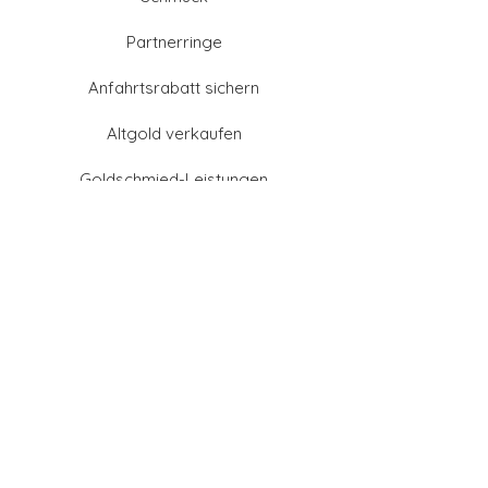
Partnerringe
Anfahrtsrabatt sichern
Altgold verkaufen
Goldschmied-Leistungen
Eheringe Farben
Eheringe aus Gold
Eheringe aus Tantal
Eheringe aus Platin
Eheringe aus Weißgold