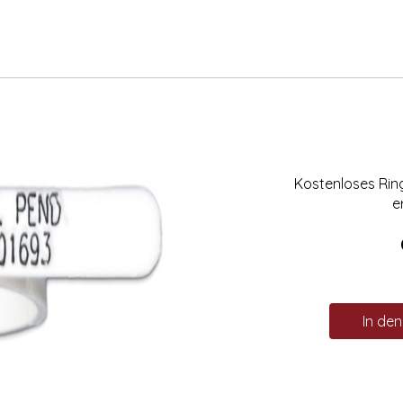
Kostenloses Ri
e
In de