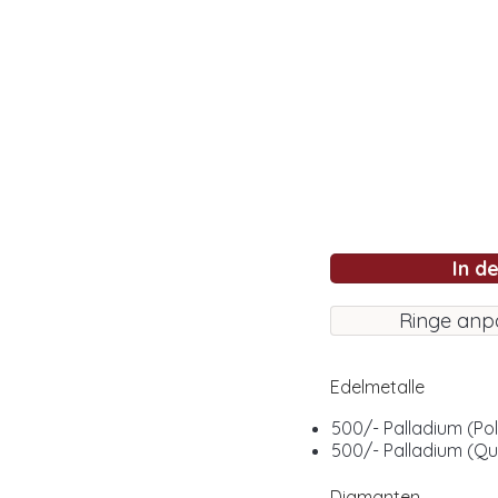
In d
Ringe anp
Edelmetalle
500/- Palladium (Pol
500/- Palladium (Q
Diamanten