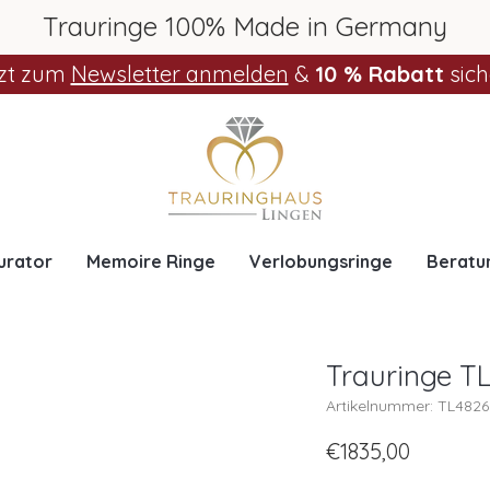
Trauringe 100% Made in Germany
zt zum
Newsletter anmelden
&
10 % Rabatt
sich
urator
Memoire Ringe
Verlobungsringe
Beratu
Trauringe TL
Artikelnummer: TL482
€1835,00