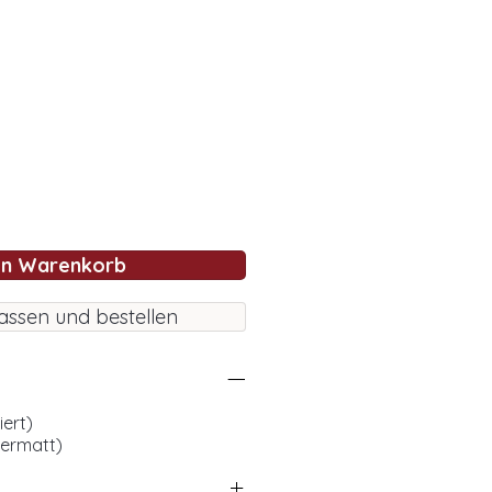
en Warenkorb
assen und bestellen
iert)
uermatt)