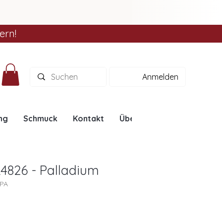
ern!
Anmelden
ng
Schmuck
Kontakt
Über uns
Ratgeber
4826 - Palladium
6PA