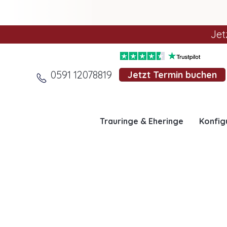
Jet
0591 12078819
Jetzt Termin buchen
Trauringe & Eheringe
Konfig