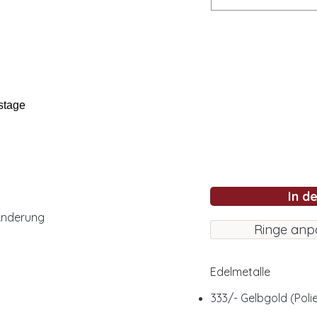
stage
In d
Änderung
Ringe anp
Edelmetalle
333/- Gelbgold (Polie