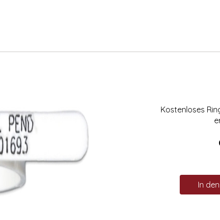
Kostenloses Ri
e
In de