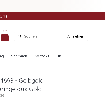
ern!
Anmelden
ng
Schmuck
Kontakt
Über uns
Ratgeber
4698 - Gelbgold
heringe aus Gold
8GG