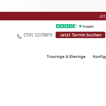
Jet
0591 12078819
Jetzt Termin buchen
Trauringe & Eheringe
Konfig