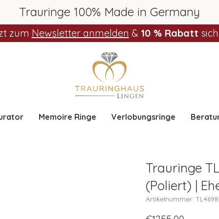
Trauringe 100% Made in Germany
zt zum
Newsletter anmelden
&
10 % Rabatt
sich
urator
Memoire Ringe
Verlobungsringe
Beratu
Trauringe TL
(Poliert) | E
Artikelnummer: TL469