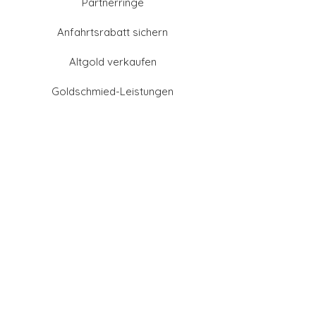
Partnerringe
Anfahrtsrabatt sichern
Altgold verkaufen
Goldschmied-Leistungen
Eheringe Farben
Eheringe aus Gold
Eheringe aus Tantal
Eheringe aus Platin
Eheringe aus Weißgold
Eheringe aus Gelbgold