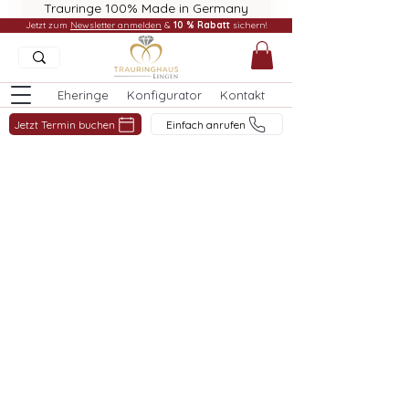
Trauringe 100% Made in Germany
Jetzt zum
Newsletter anmelden
&
10 % Rabatt
sichern!
Eheringe
Konfigurator
Kontakt
Jetzt Termin buchen
Einfach anrufen