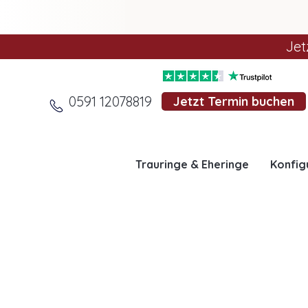
Jet
0591 12078819
Jetzt Termin buchen
Trauringe & Eheringe
Konfig