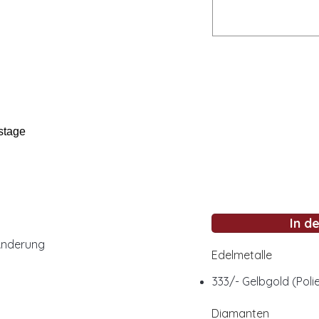
stage
In d
Änderung
Edelmetalle
333/- Gelbgold (Polie
Diamanten