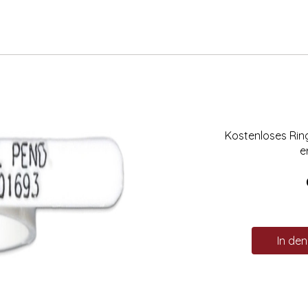
Kostenloses Ri
e
In de