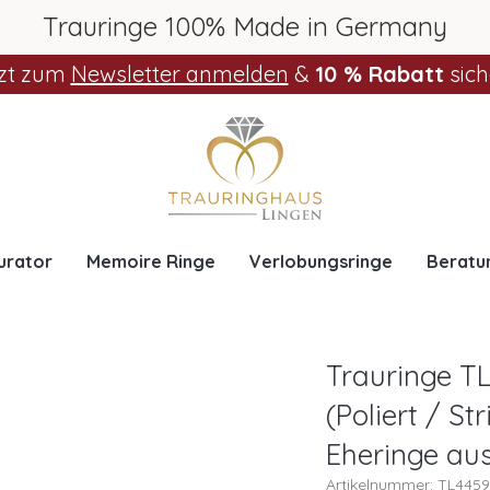
Trauringe 100% Made in Germany
zt zum
Newsletter anmelden
&
10 % Rabatt
sich
urator
Memoire Ringe
Verlobungsringe
Beratu
Trauringe T
(Poliert / St
Eheringe au
Artikelnummer: TL445