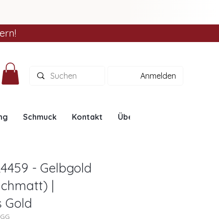
ern!
Anmelden
ng
Schmuck
Kontakt
Über uns
Ratgeber
L4459 - Gelbgold
richmatt) |
s Gold
9GG