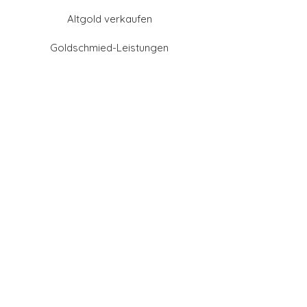
Altgold verkaufen
Goldschmied-Leistungen
Eheringe Farben
Eheringe aus Gold
Eheringe aus Tantal
Eheringe aus Platin
Eheringe aus Weißgold
Eheringe aus Gelbgold
Eheringe aus Sattgelb-
Gold