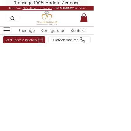
Trauringe 100% Made in Germany
Jetzt zum
Newsletter anmelden
&
10 % Rabatt
sichern!
Eheringe
Konfigurator
Kontakt
Jetzt Termin buchen
Einfach anrufen