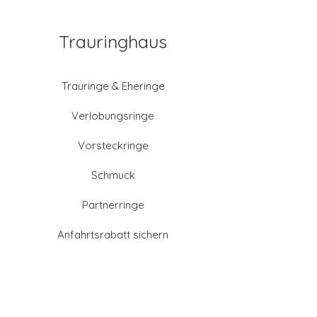
Trauringhaus
Trauringe & Eheringe
Verlobungsringe
Vorsteckringe
Schmuck
Partnerringe
Anfahrtsrabatt sichern
Altgold verkaufen
Goldschmied-Leistungen