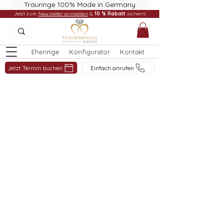
Trauringe 100% Made in Germany
Jetzt zum
Newsletter anmelden
&
10 % Rabatt
sichern!
Eheringe
Konfigurator
Kontakt
Jetzt Termin buchen
Einfach anrufen