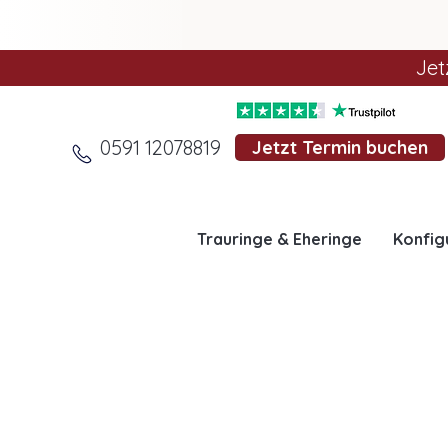
Jet
0591 12078819
Jetzt Termin buchen
Trauringe & Eheringe
Konfig