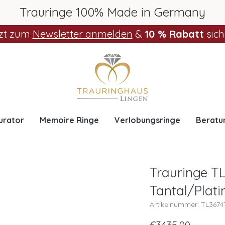
Trauringe 100% Made in Germany
zt zum
Newsletter anmelden
&
10 % Rabatt
sich
urator
Memoire Ringe
Verlobungsringe
Beratu
Trauringe TL
Tantal/Plati
Artikelnummer: TL367