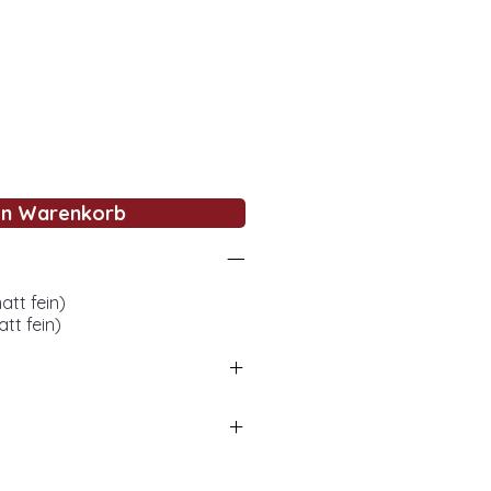
en Warenkorb
tt fein)
tt fein)