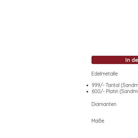
In d
Edelmetalle
999/- Tantal (Sandma
600/- Platin (Sandma
Diamanten
Maße