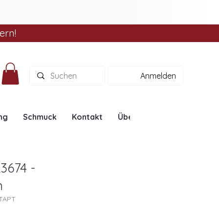
ern!
Anmelden
ng
Schmuck
Kontakt
Über uns
Ratgeber
3674 -
n
4TAPT