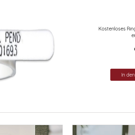
Kostenloses Ri
e
In de