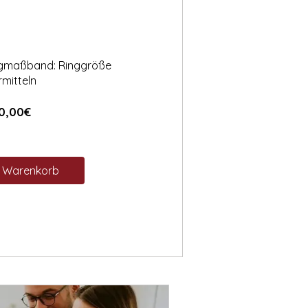
ngmaßband: Ringgröße
rmitteln
Preis
0,00€
n Warenkorb