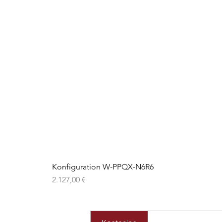
Konfiguration W-PPQX-N6R6
Preis
2.127,00 €