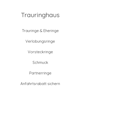
Trauringhaus
Trauringe & Eheringe
Verlobungsringe
Vorsteckringe
Schmuck
Partnerringe
Anfahrtsrabatt sichern
Altgold verkaufen
Goldschmied-Leistungen