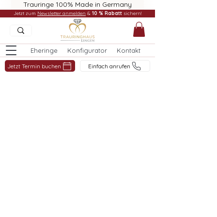
Trauringe 100% Made in Germany
Jetzt zum
Newsletter anmelden
&
10 % Rabatt
sichern!
Eheringe
Konfigurator
Kontakt
Jetzt Termin buchen
Einfach anrufen