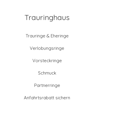
Trauringhaus
Trauringe & Eheringe
Verlobungsringe
Vorsteckringe
Schmuck
Partnerringe
Anfahrtsrabatt sichern
Altgold verkaufen
Goldschmied-Leistungen