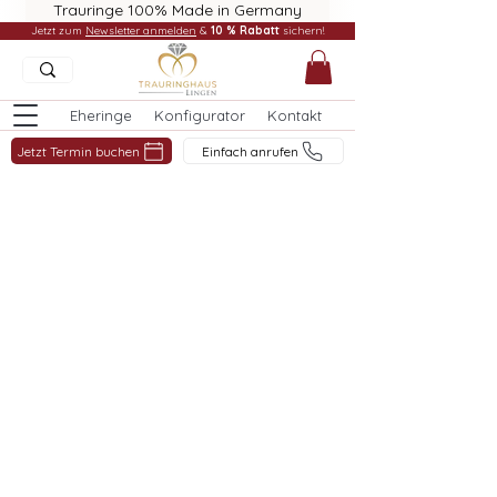
Trauringe 100% Made in Germany
Jetzt zum
Newsletter anmelden
&
10 % Rabatt
sichern!
Eheringe
Konfigurator
Kontakt
Jetzt Termin buchen
Einfach anrufen