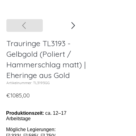
Trauringe TL3193 -
Gelbgold (Poliert /
Hammerschlag matt) |
Eheringe aus Gold
Artikelnummer: TL3193GG
€1085,00
Produktionszeit:
ca. 12–17
Arbeitstage
Mögliche Legierungen:
☑️ 333/- ☑️ 585/- ☑️ 750/-