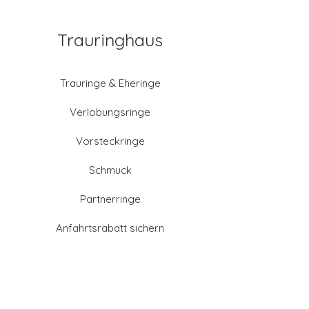
Trauringhaus
Trauringe & Eheringe
Verlobungsringe
Vorsteckringe
Schmuck
Partnerringe
Anfahrtsrabatt sichern
Altgold verkaufen
Goldschmied-Leistungen