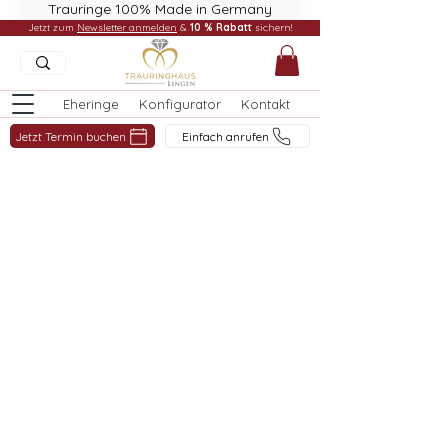
Trauringe 100% Made in Germany
Jetzt zum
Newsletter anmelden
&
10 % Rabatt
sichern!
Eheringe
Konfigurator
Kontakt
Jetzt Termin buchen
Einfach anrufen