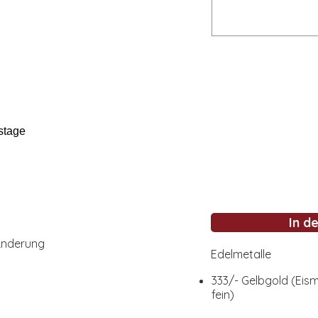
stage
In d
Änderung
Edelmetalle
333/- Gelbgold (Eis
fein)