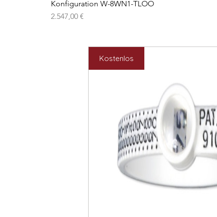
Konfiguration W-8WN1-TLOO
Preis
2.547,00 €
Kostenlos