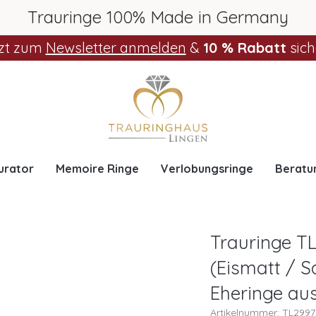
Trauringe 100% Made in Germany
zt zum
Newsletter anmelden
&
10 % Rabatt
sich
urator
Memoire Ringe
Verlobungsringe
Beratu
Trauringe TL
(Eismatt / S
Eheringe au
Artikelnummer: TL299