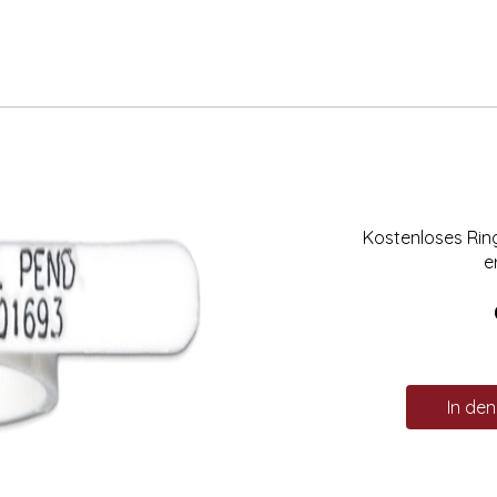
Kostenloses Ri
e
In de