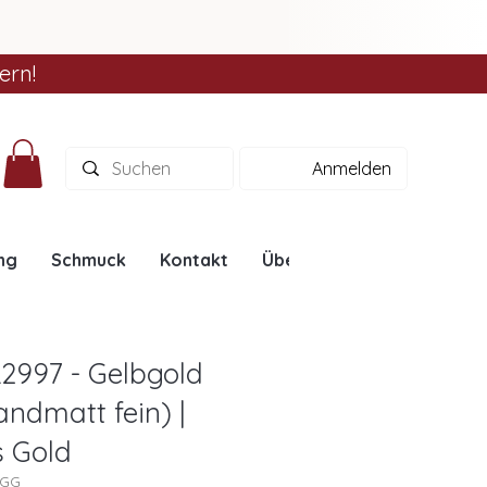
ern!
Anmelden
ng
Schmuck
Kontakt
Über uns
Ratgeber
2997 - Gelbgold
andmatt fein) |
s Gold
7GG