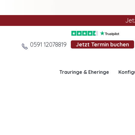
Jet
0591 12078819
Jetzt Termin buchen
Trauringe & Eheringe
Konfig