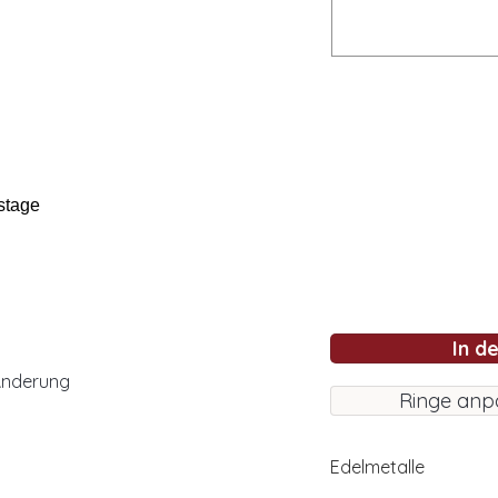
stage
In d
Änderung
Ringe anp
Edelmetalle