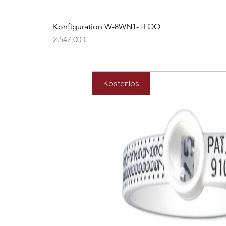
Konfiguration W-8WN1-TLOO
Preis
2.547,00 €
Kostenlos