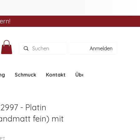
ern!
Anmelden
ng
Schmuck
Kontakt
Über uns
Ratgeber
2997 - Platin
andmatt fein) mit
7PT