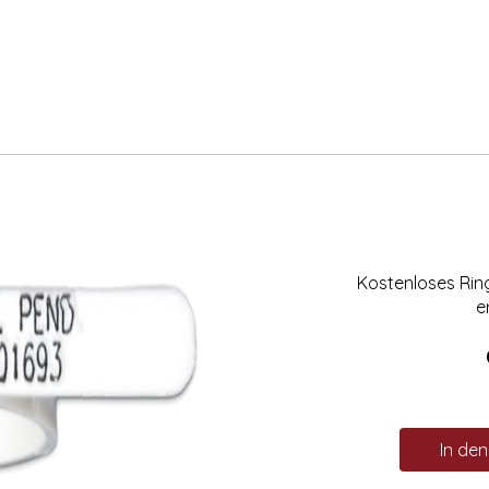
Kostenloses Ri
e
In de