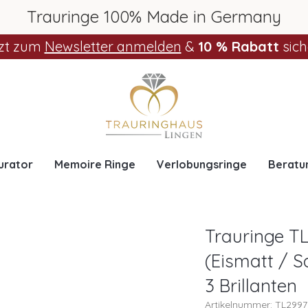
Trauringe 100% Made in Germany
zt zum
Newsletter anmelden
&
10 % Rabatt
sich
urator
Memoire Ringe
Verlobungsringe
Beratu
Trauringe TL
(Eismatt / S
3 Brillanten
Artikelnummer: TL299