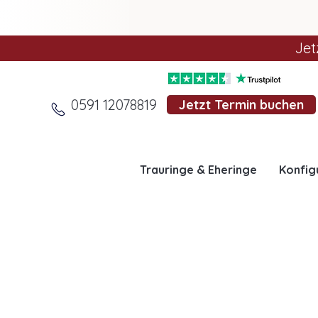
Jet
0591 12078819
Jetzt Termin buchen
Trauringe & Eheringe
Konfig