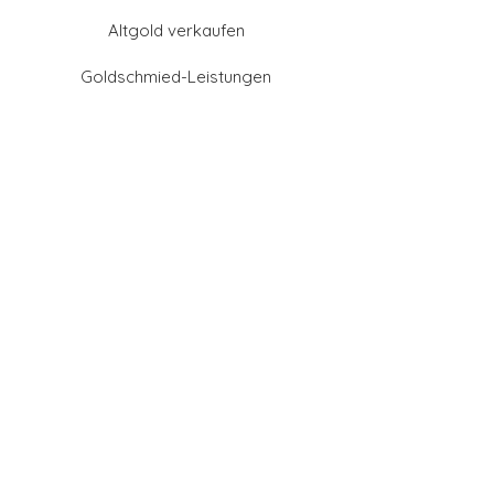
Altgold verkaufen
Goldschmied-Leistungen
Eheringe Farben
Eheringe aus Gold
Eheringe aus Tantal
Eheringe aus Platin
Eheringe aus Weißgold
Eheringe aus Gelbgold
Eheringe aus Sattgelb-
Gold