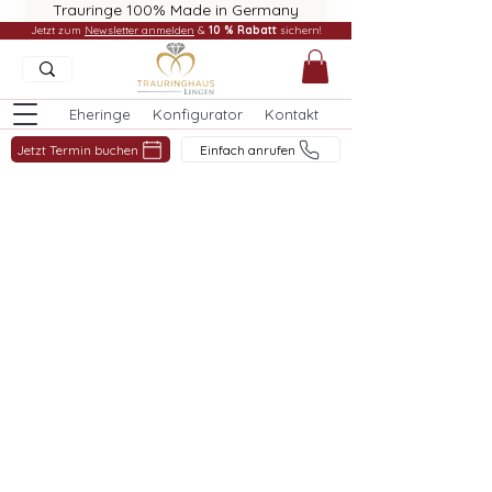
Trauringe 100% Made in Germany
Jetzt zum
Newsletter anmelden
&
10 % Rabatt
sichern!
Eheringe
Konfigurator
Kontakt
Jetzt Termin buchen
Einfach anrufen