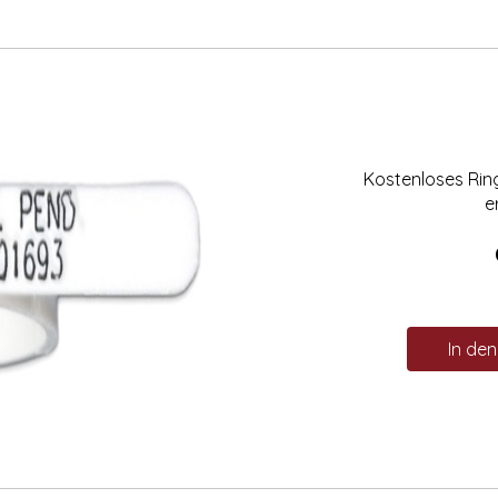
Kostenloses Ri
e
In de