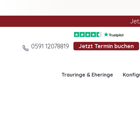
Jet
0591 12078819
Jetzt Termin buchen
Trauringe & Eheringe
Konfig