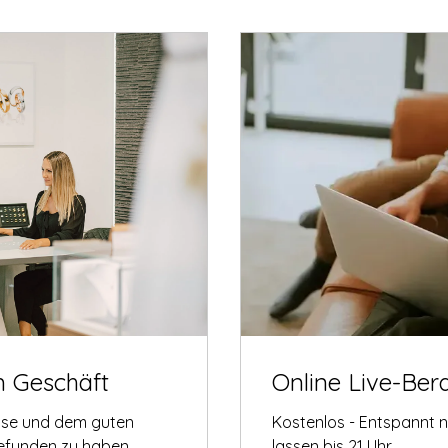
m Geschäft
Online Live-Ber
tise und dem guten
Kostenlos - Entspannt 
gefunden zu haben.
lassen bis 21 Uhr.