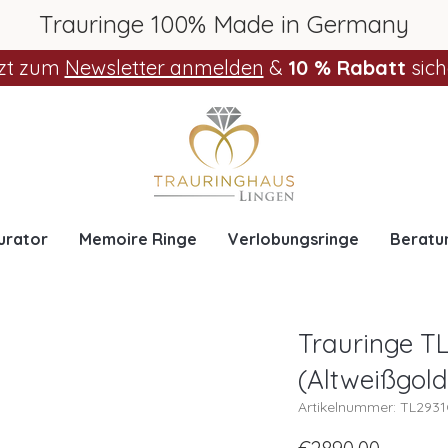
Trauringe 100% Made in Germany
zt zum
Newsletter anmelden
&
10 % Rabatt
sich
urator
Memoire Ringe
Verlobungsringe
Beratu
Trauringe T
(Altweißgold
Artikelnummer: TL293