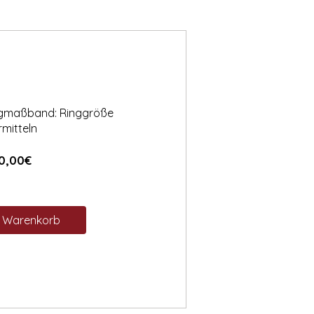
ngmaßband: Ringgröße
rmitteln
Preis
0,00€
n Warenkorb