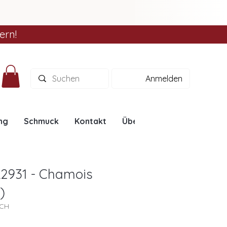
ern!
Anmelden
ng
Schmuck
Kontakt
Über uns
Ratgeber
L2931 - Chamois
)
1CH