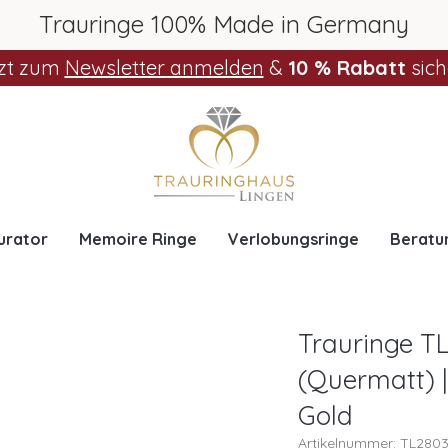
Trauringe 100% Made in Germany
zt zum
Newsletter anmelden
&
10 % Rabatt
sich
urator
Memoire Ringe
Verlobungsringe
Beratu
Trauringe TL
(Quermatt) |
Gold
Artikelnummer: TL280