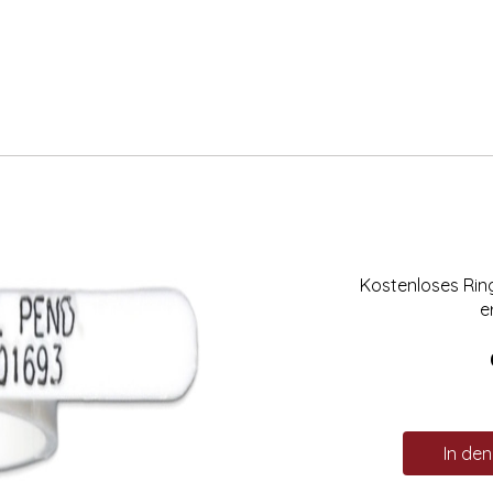
Kostenloses Ri
e
In de