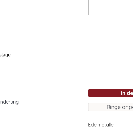
stage
In d
Änderung
Ringe anp
Edelmetalle