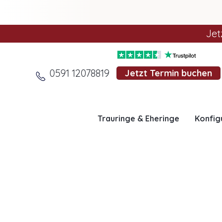
Jet
0591 12078819
Jetzt Termin buchen
Trauringe & Eheringe
Konfig