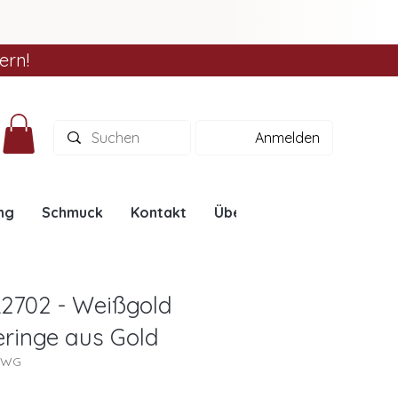
ern!
Anmelden
ng
Schmuck
Kontakt
Über uns
Ratgeber
L2702 - Weißgold
heringe aus Gold
02WG