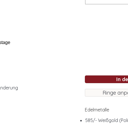
stage
In d
Änderung
Ringe anp
Edelmetalle
585/- Weißgold (Poli