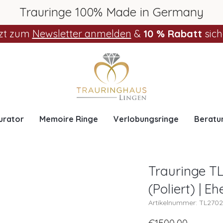
Trauringe 100% Made in Germany
zt zum
Newsletter anmelden
&
10 % Rabatt
sich
urator
Memoire Ringe
Verlobungsringe
Beratu
Trauringe T
(Poliert) | E
Artikelnummer: TL27