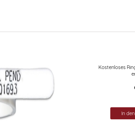
Kostenloses Ri
e
In de