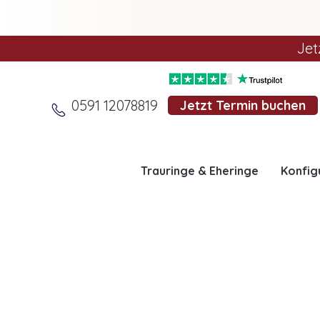
Jet
0591 12078819
Jetzt Termin buchen
Trauringe & Eheringe
Konfig