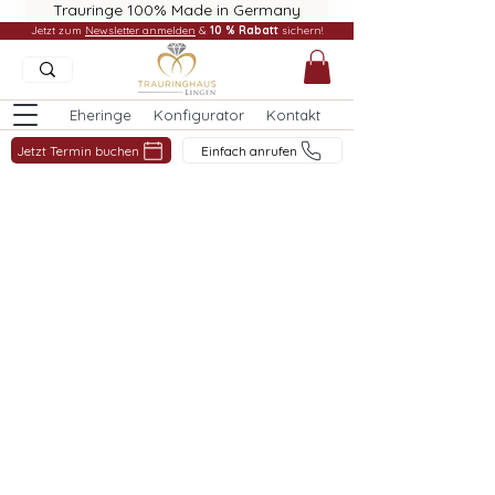
Trauringe 100% Made in Germany
Jetzt zum
Newsletter anmelden
&
10 % Rabatt
sichern!
Eheringe
Konfigurator
Kontakt
Jetzt Termin buchen
Einfach anrufen