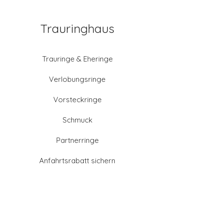
Trauringhaus
Trauringe & Eheringe
Verlobungsringe
Vorsteckringe
Schmuck
Partnerringe
Anfahrtsrabatt sichern
Altgold verkaufen
Goldschmied-Leistungen