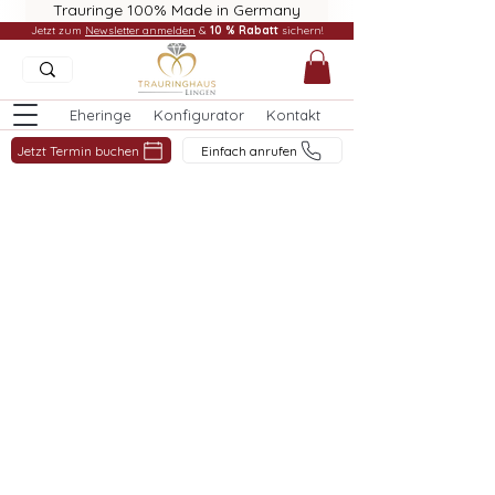
Trauringe 100% Made in Germany
Jetzt zum
Newsletter anmelden
&
10 % Rabatt
sichern!
Eheringe
Konfigurator
Kontakt
Jetzt Termin buchen
Einfach anrufen