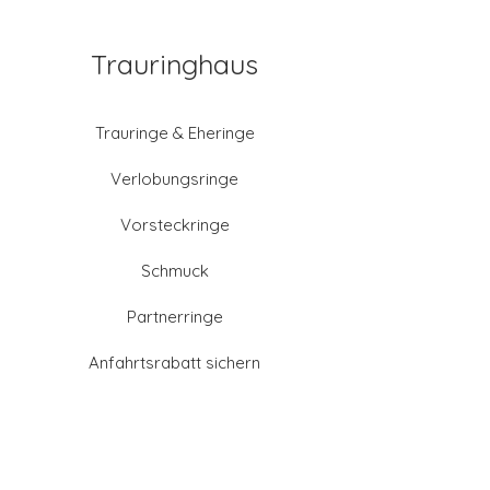
Trauringhaus
Trauringe & Eheringe
Verlobungsringe
Vorsteckringe
Schmuck
Partnerringe
Anfahrtsrabatt sichern
Altgold verkaufen
Goldschmied-Leistungen