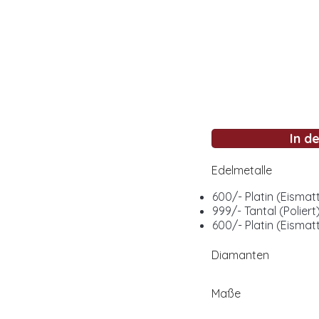
In d
Edelmetalle
600/- Platin (Eismat
999/- Tantal (Poliert
600/- Platin (Eismat
Diamanten
Maße