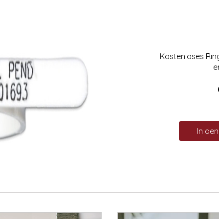
Kostenloses Ri
e
In de