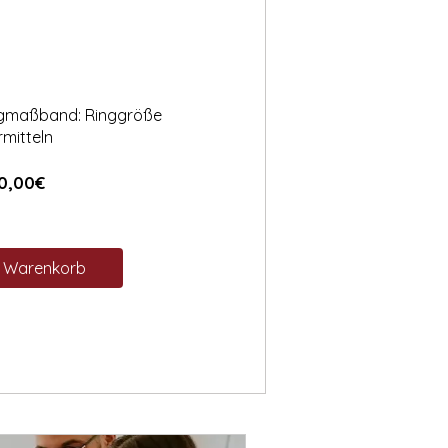
ngmaßband: Ringgröße
rmitteln
Preis
0,00€
n Warenkorb