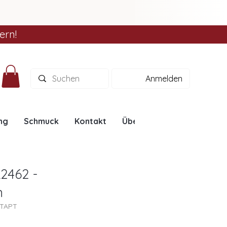
ern!
Anmelden
ng
Schmuck
Kontakt
Über uns
Ratgeber
2462 -
n
2TAPT