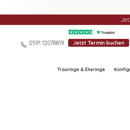
Jet
0591 12078819
Jetzt Termin buchen
Trauringe & Eheringe
Konfig