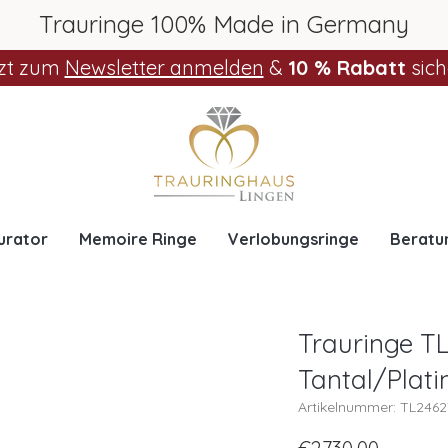
Trauringe 100% Made in Germany
zt zum
Newsletter anmelden
&
10 % Rabatt
sich
urator
Memoire Ringe
Verlobungsringe
Beratu
Trauringe TL
Tantal/Plati
Artikelnummer: TL246