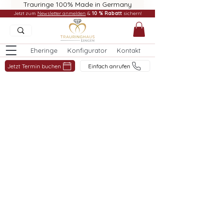
Trauringe 100% Made in Germany
Jetzt zum
Newsletter anmelden
&
10 % Rabatt
sichern!
Eheringe
Konfigurator
Kontakt
Jetzt Termin buchen
Einfach anrufen