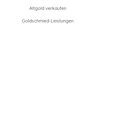
Altgold verkaufen
Goldschmied-Leistungen
Eheringe Farben
Eheringe aus Gold
Eheringe aus Tantal
Eheringe aus Platin
Eheringe aus Weißgold
Eheringe aus Gelbgold
Eheringe aus Sattgelb-
Gold