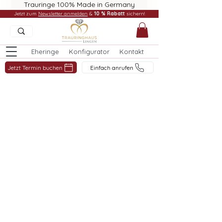
Trauringe 100% Made in Germany
Jetzt zum
Newsletter anmelden
&
10 % Rabatt
sichern!
Eheringe
Konfigurator
Kontakt
Jetzt Termin buchen
Einfach anrufen