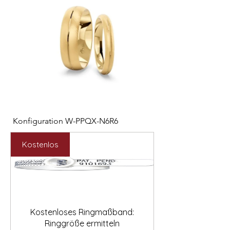

Konfiguration W-PPQX-N6R6
Konfiguration W-HC
Preis
Preis
2.127,00 €
1.121,00 €
Kostenlos
Kostenloses Ringmaßband:
Ringgröße ermitteln