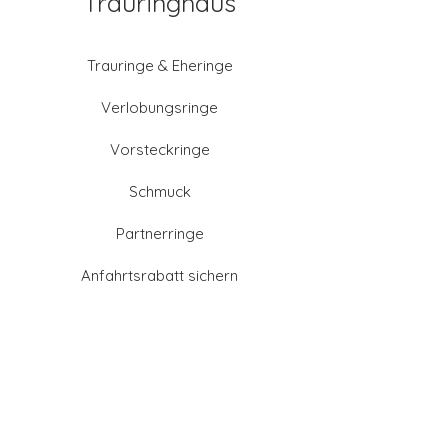
Trauringhaus
Trauringe & Eheringe
Verlobungsringe
Vorsteckringe
Schmuck
Partnerringe
Anfahrtsrabatt sichern
Altgold verkaufen
Goldschmied-Leistungen
Eheringe Farben