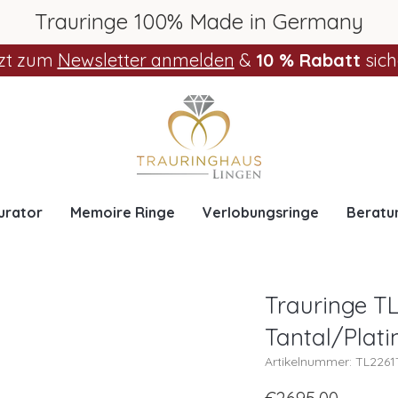
Trauringe 100% Made in Germany
zt zum
Newsletter anmelden
&
10 % Rabatt
sich
urator
Memoire Ringe
Verlobungsringe
Beratu
Trauringe TL
Tantal/Plati
Artikelnummer: TL226