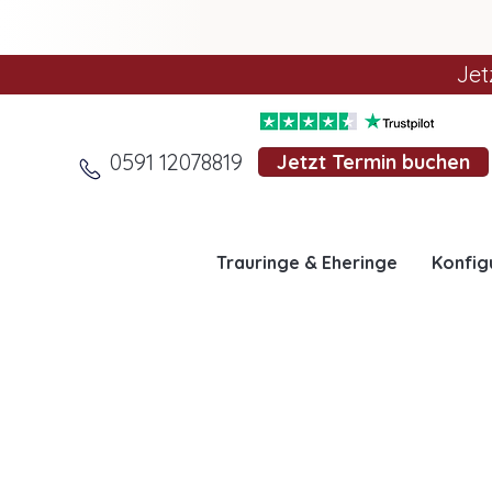
Jet
0591 12078819
Jetzt Termin buchen
Trauringe & Eheringe
Konfig