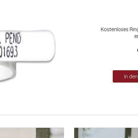
Kostenloses Ri
e
In de