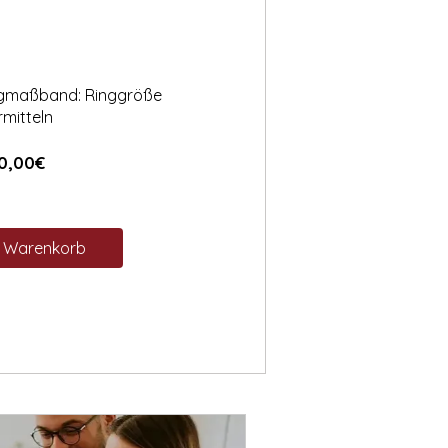
ngmaßband: Ringgröße
rmitteln
Preis
0,00€
n Warenkorb