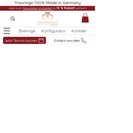
Trauringe 100% Made in Germany
Jetzt zum
Newsletter anmelden
&
10 % Rabatt
sichern!
Eheringe
Konfigurator
Kontakt
Jetzt Termin buchen
Einfach anrufen