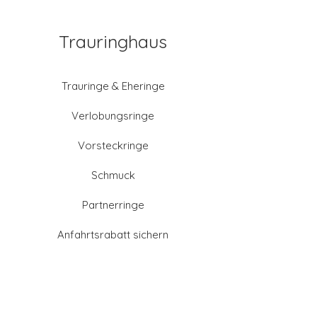
Trauringhaus
Trauringe & Eheringe
Verlobungsringe
Vorsteckringe
Schmuck
Partnerringe
Anfahrtsrabatt sichern
Altgold verkaufen
Goldschmied-Leistungen