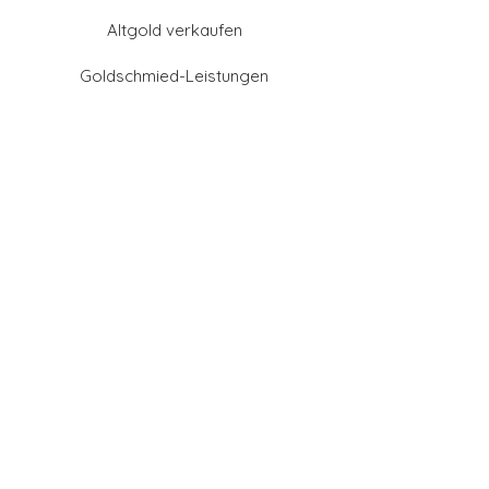
Altgold verkaufen
Goldschmied-Leistungen
Eheringe Farben
Eheringe aus Gold
Eheringe aus Tantal
Eheringe aus Platin
Eheringe aus Weißgold
Eheringe aus Gelbgold
Eheringe aus Sattgelb-
Gold