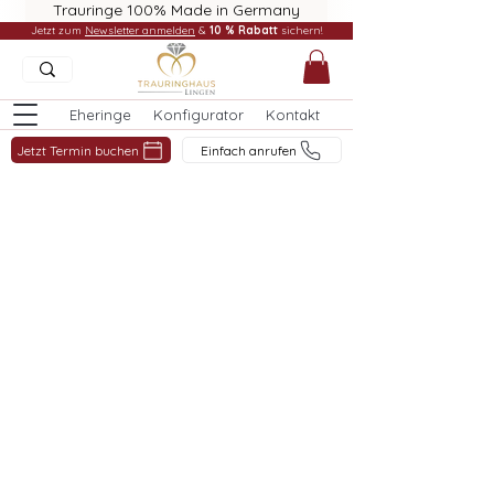
Trauringe 100% Made in Germany
Jetzt zum
Newsletter anmelden
&
10 % Rabatt
sichern!
Eheringe
Konfigurator
Kontakt
Jetzt Termin buchen
Einfach anrufen