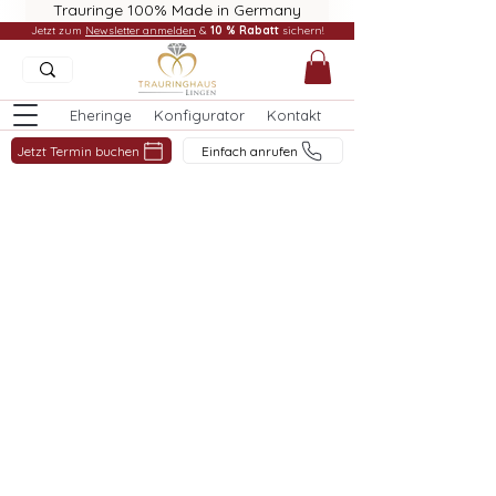
Trauringe 100% Made in Germany
Jetzt zum
Newsletter anmelden
&
10 % Rabatt
sichern!
Eheringe
Konfigurator
Kontakt
Jetzt Termin buchen
Einfach anrufen