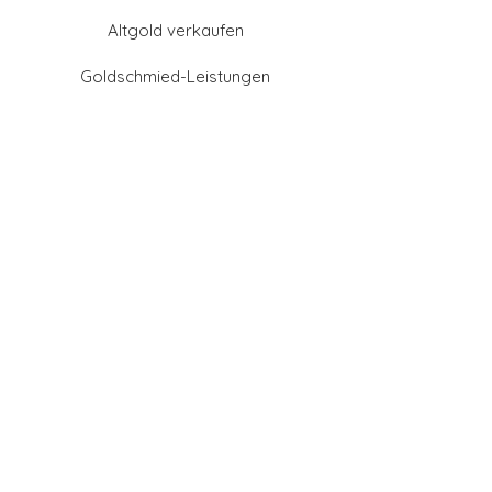
Altgold verkaufen
Goldschmied-Leistungen
Eheringe Farben
Eheringe aus Gold
Eheringe aus Tantal
Eheringe aus Platin
Eheringe aus Weißgold
Eheringe aus Gelbgold
Eheringe aus Sattgelb-
Gold