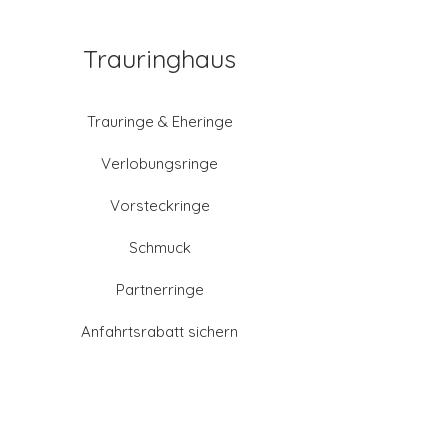
Trauringhaus
Trauringe & Eheringe
Verlobungsringe
Vorsteckringe
Schmuck
Partnerringe
Anfahrtsrabatt sichern
Altgold verkaufen
Goldschmied-Leistungen