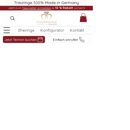
Trauringe 100% Made in Germany
Jetzt zum
Newsletter anmelden
&
10 % Rabatt
sichern!
Eheringe
Konfigurator
Kontakt
Jetzt Termin buchen
Einfach anrufen