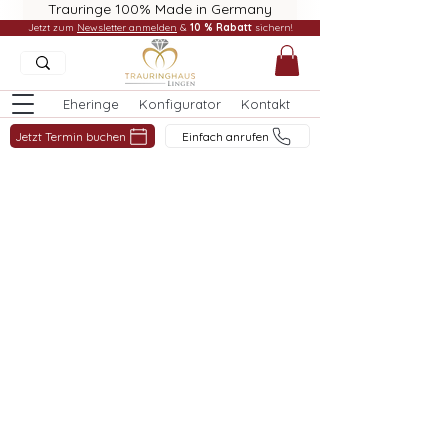
Trauringe 100% Made in Germany
Jetzt zum
Newsletter anmelden
&
10 % Rabatt
sichern!
Eheringe
Konfigurator
Kontakt
Jetzt Termin buchen
Einfach anrufen