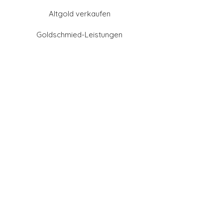
Altgold verkaufen
Goldschmied-Leistungen
Eheringe Farben
Eheringe aus Gold
Eheringe aus Tantal
Eheringe aus Platin
Eheringe aus Weißgold
Eheringe aus Gelbgold
Eheringe aus Sattgelb-
Gold