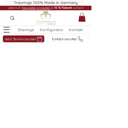
Trauringe 100% Made in Germany
Jetzt zum
Newsletter anmelden
&
10 % Rabatt
sichern!
Eheringe
Konfigurator
Kontakt
Jetzt Termin buchen
Einfach anrufen