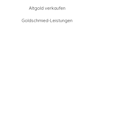
Altgold verkaufen
Goldschmied-Leistungen
Eheringe Farben
Eheringe aus Gold
Eheringe aus Tantal
Eheringe aus Platin
Eheringe aus Weißgold
Eheringe aus Gelbgold
Eheringe aus Sattgelb-
Gold