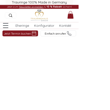
Trauringe 100% Made in Germany
Jetzt zum
Newsletter anmelden
&
10 % Rabatt
sichern!
Eheringe
Konfigurator
Kontakt
Jetzt Termin buchen
Einfach anrufen