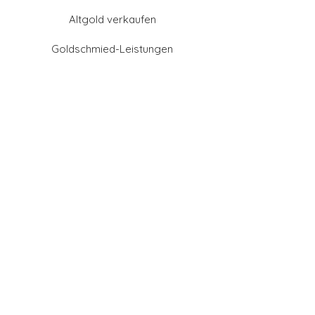
Altgold verkaufen
Goldschmied-Leistungen
Eheringe Farben
Eheringe aus Gold
Eheringe aus Tantal
Eheringe aus Platin
Eheringe aus Weißgold
Eheringe aus Gelbgold
Eheringe aus Sattgelb-
Gold