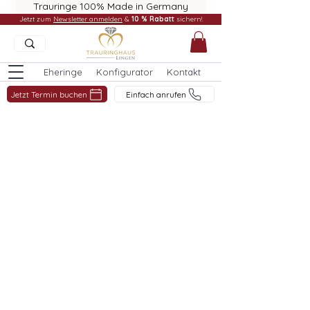
Trauringe 100% Made in Germany
Jetzt zum
Newsletter anmelden
&
10 % Rabatt
sichern!
Eheringe
Konfigurator
Kontakt
Jetzt Termin buchen
Einfach anrufen