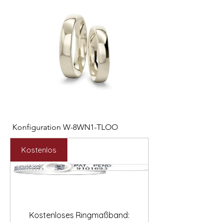

Konfiguration W-8WN1-TLOO
Konfiguration W-PYN
Preis
Preis
2.547,00 €
892,00 €
Kostenlos
Kostenloses Ringmaßband: