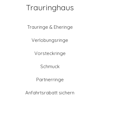
Trauringhaus
Trauringe & Eheringe
Verlobungsringe
Vorsteckringe
Schmuck
Partnerringe
Anfahrtsrabatt sichern
Altgold verkaufen
Goldschmied-Leistungen