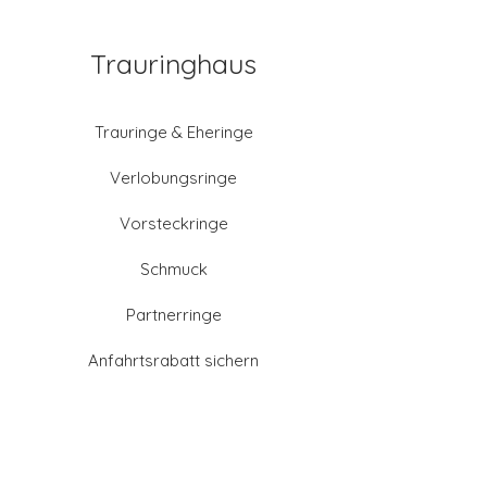
Trauringhaus
Trauringe & Eheringe
Verlobungsringe
Vorsteckringe
Schmuck
Partnerringe
Anfahrtsrabatt sichern
Altgold verkaufen
Goldschmied-Leistungen