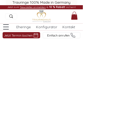
Trauringe 100% Made in Germany
Jetzt zum
Newsletter anmelden
&
10 % Rabatt
sichern!
Eheringe
Konfigurator
Kontakt
Jetzt Termin buchen
Einfach anrufen